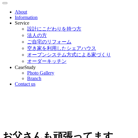
About
Information
Service
設計にこだわりを持つ方
法人の方
ご自宅のリフォーム
空き家を利用したシェアハウス
オープンシステム方式による家づくり
オーダーキッチン
CaseStudy
Photo Gallery
Branch
Contact us
お父さんも頑張ってます