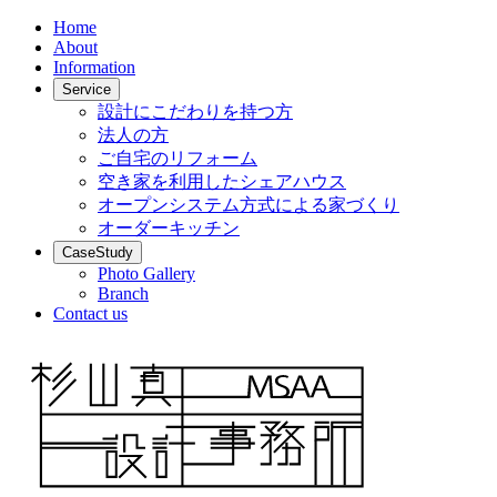
Home
About
Information
Service
設計にこだわりを持つ方
法人の方
ご自宅のリフォーム
空き家を利用したシェアハウス
オープンシステム方式による家づくり
オーダーキッチン
CaseStudy
Photo Gallery
Branch
Contact us