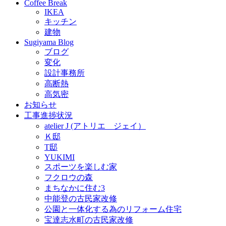
Coffee Break
IKEA
キッチン
建物
Sugiyama Blog
ブログ
変化
設計事務所
高断熱
高気密
お知らせ
工事進捗状況
atelier J (アトリエ ジェイ）
Ｋ邸
T邸
YUKIMI
スポーツを楽しむ家
フクロウの森
まちなかに住む3
中能登の古民家改修
公園と一体化する為のリフォーム住宅
宝達志水町の古民家改修